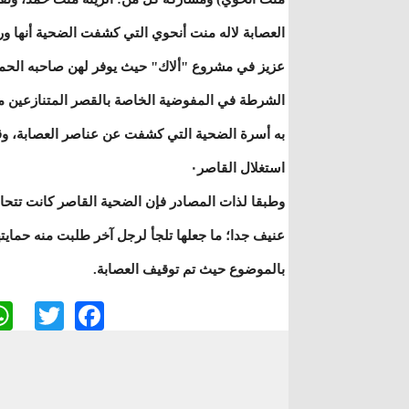
العصابة لاله منت أنحوي التي كشفت الضحية أنها ورا
عزيز في مشروع "ألاك" حيث يوفر لهن صاحبه الحماية
الشرطة في المفوضية الخاصة بالقصر المتنازعين مع
به أسرة الضحية التي كشفت عن عناصر العصابة، وق
استغلال القاصر٠
وطبقا لذات المصادر فإن الضحية القاصر كانت تتحاشى
عنيف جدا؛ ما جعلها تلجأ لرجل آخر طلبت منه حمايته
بالموضوع حيث تم توقيف العصابة.
ter
cebook