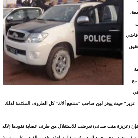
عة،
ل
 قاضي
حقيق
ة
 مع
في
"عزيز" حيث يوفر لهن صاحب "منتجع ألاك" كل الظروف الملائمة لذلك
إن (عزيزة منت صدف) تعرضت للاستغلال من طرف عصابة تقودها (لاله
منت أنحوي) ومشاركة كل من: الزينة منت حمد، ونفيسة منت سيدي محمد المعروف ب( إبتسام)٠ وقد تم القبض على زعيمة