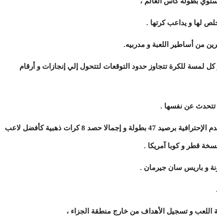
ستوي بطولة كأس العالم ،
لص لها و يداعب كرتها .
ين من أساطير اللعبة و مدربيه.
لمسة للكرة تتجاوز حدود التوقعات لتتحول إلي إنجازات و أرقام
تتحدث عن نفسها .
و كيف لا و هو اللاعب الأكثر تتويجا في تاريخ كرة القدم الإحترافية برصيد 47 بطولة و إجمالا حصد 8 كرات ذهبية كأفضل لاعب
نة و باريس سان جيرمان .
اللعب و تسجيل الأهداف من خارج منطقة الجزاء ،