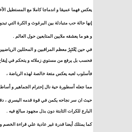
يعكس فهما عميقا و اندماجا كاملا مع المستطيل الأخ
إنها حالة حب متبادلة بين البرغوث و الكرة التي تبدو
و هو ما يعشقه ملايين المتابعين حول العالم .
في حين يٰٓعْتٓبِرُ معظم المراقبين و المحللين الريا
فحسب بل يرفع من مستوي زملائه و يتحكم في إيقاع 
فأسلوب لعبه يعكس متعة خالصة لهذه الرياضة ،
مما جعله أسطورة حية نال إحترام الجماهير و أساط
حيث ان سر نجاحه يكمن في قوة قدمه اليسري ، دقة مت
البارع للكرات الثابتة دون بذل مجهود مبالغ فيه .
كما يمتلك أيضا قدرة غير عادية علي قراءة الخصم 