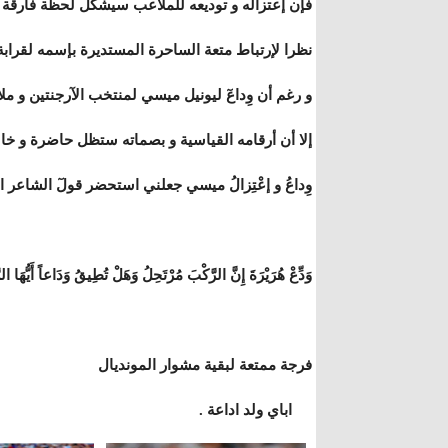
فإن إعتزاله و توديعه للملاعب سيشكل لحظة فارقة و
نظرا لإرتباط متعة الساحرة المستديرة بإسمه لقرابة 
و رغم أن وِداعٓ ليونيل ميسي لمنتخب الآرجنتين و ملا
إلا أن أرقامه القياسية و بصماته ستظل حاضرة و خالدة
وِداعُ و إعْتِزالُ ميسي جعلني استحضر قولٓ الشاعر
وَدِّعْ هُرَيْرَةَ إِنَّ الرَّكْبَ مُرْتَحِلُ وَهَلْ تُطِيقُ وَدَاعاً أَيُّهَا ال
فرجة ممتعة لبقية مشوار المونديال
اباي ولد اداعة .