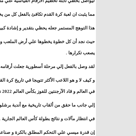
ليواصل بخطي ثابتة تحطيم الأرقام القياسية علي م
مما يثبت ان لعبة كرة القدم تكافئ بالفعل كل من يخ
هذا التوهج المستمر جعله يحظي بتقدير و إشادة كبير
حيث نجد أن كل خطوة يخطوها علي أرض الملعب و كل 
يصعب تكرارها .
لقد وصل بالفعل إلي مرحلة أسطورية جعلت أرقامه 
في العالم و قاد الآرجنتين للفوز بكأس العالم 2022 نسخة قطر و كوبا آمريكا .
إلي جانب ما حقق من ألقاب تاريخية مع أندية برشلو
في انتظار مآلات و نتائج بطولة كأس العالم الجارية .
إن قدرة ميسي علي التحكم المطلق بالكرة و صناعة 