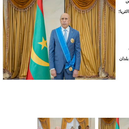
س
ثريا؛
لدان