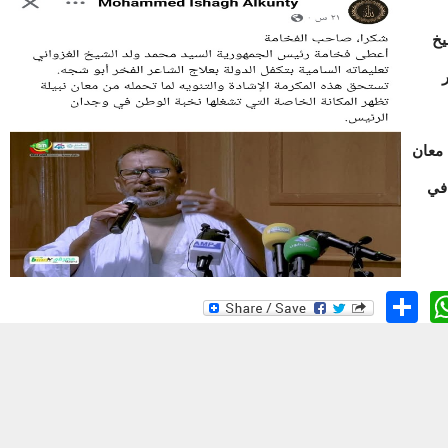
يخ
 معان
 في
WhatsApp
Share
Twit
Fa