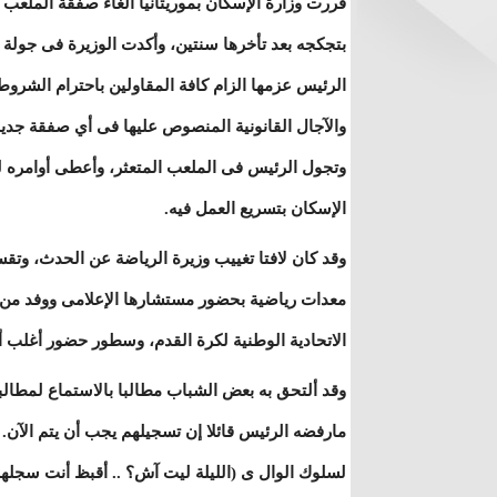
قررت وزارة الإسكان بموريتانيا الغاء صفقة الملعب 
بتجكجه بعد تأخرها سنتين، وأكدت الوزيرة فى جولة 
الرئيس عزمها الزام كافة المقاولين باحترام الشروط
والآجال القانونية المنصوص عليها فى أي صفقة جديد
وتجول الرئيس فى الملعب المتعثر، وأعطى أوامره ل
الإسكان بتسريع العمل فيه.
وقد كان لافتا تغييب وزيرة الرياضة عن الحدث، وتق
معدات رياضية بحضور مستشارها الإعلامى ووفد من
الاتحادية الوطنية لكرة القدم، وسطور حضور أغلب أن
وقد ألتحق به بعض الشباب مطالبا بالاستماع لمطالبه
مارفضه الرئيس قائلا إن تسجيلهم يجب أن يتم الآن
لسلوك الوال ى (الليلة ليت آش؟ .. أقبظ أنت سجله