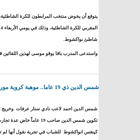
يتوقع أن يخوض منتخب المرابطون للكرة الشاطئية، 
شاطئ نواكشوط.
واستدعى المدرب باقا يوقو موسى لهذين اللقائين قائمة من 14 لاعباً على ال
شمس الدين ذي 19 عاما.. موهبة كروية موريتانية ناشئة
شمس الدين احمد لاعب نادي ستار عرفات وخريج الأك
تكوين شمس الدين صاحب 19 عاما
كينغس انواكشوط للشباب في تجربة نقول أنها لم ت